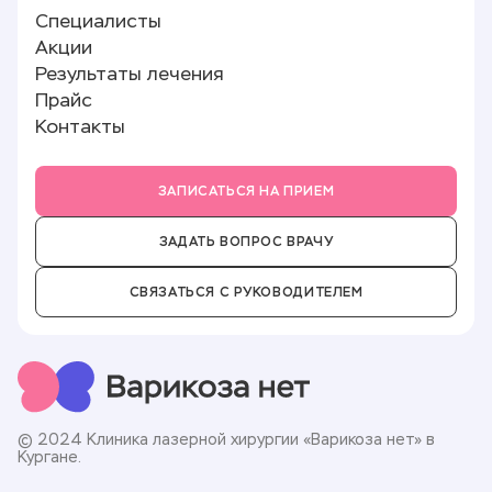
Лицензии и документы
Специалисты
Лазерное лечение варикоза (ЭВЛК)
Памятка пациенту
Реквизиты
Акции
Полезные статьи
О клинике
Результаты лечения
Отзывы
Прайс
Новости
Контакты
Партнёры
Вакансии
ЗАПИСАТЬСЯ НА ПРИЕМ
ЗАДАТЬ ВОПРОС ВРАЧУ
СВЯЗАТЬСЯ С РУКОВОДИТЕЛЕМ
© 2024 Клиника лазерной хирургии «Варикоза нет» в
Кургане.