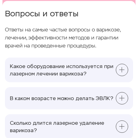
Вопросы и ответы
Ответы на самые частые вопросы о варикозе,
лечении, эффективности методов и гарантии
врачей на проведенные процедуры.
Какое оборудование используется при
лазерном лечении варикоза?
Современные лазерные аппараты с длиной
волны 1470–1940 нм, одноразовые
В каком возрасте можно делать ЭВЛК?
радиальные световоды, ультразвуковой
аппарат экспертного класса для постоянного
Возрастных ограничений практически нет.
контроля процедуры.
Процедура проводится взрослым пациентам
Сколько длится лазерное удаление
при наличии медицинских показаний
варикоза?
независимо от возраста и общего состояния