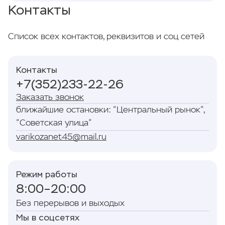
Это эндовазальная лазерная коагуляция —
Контакты
диагностики и консультации специалиста.
современный способ лечения варикозных вен
с помощью лазерного воздействия изнутри.
Список всех контактов, реквизитов и соц сетей
Метод позволяет закрыть измененный сосуд
без традиционной операции.
Контакты
+7(352)233-22-26
Заказать звонок
ближайшие остановки: “Центральный рынок”,
“Советская улица”
varikozanet45@mail.ru
Режим работы
8:00–20:00
Без перерывов и выходых
Мы в соцсетях