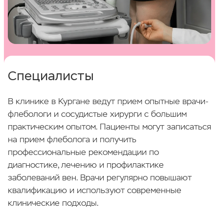
51 900 ₽
Лазерное лечение варикоза Е категория
(анализы + ЭВЛК вены при диаметре свыше
1,5см. + минифлебэктомия +
Специалисты
склерооблитерация + подбор
компрессионного трикотажа)
68 900 ₽
В клинике в Кургане ведут прием опытные врачи-
флебологи и сосудистые хирурги с большим
практическим опытом. Пациенты могут записаться
на прием флеболога и получить
профессиональные рекомендации по
диагностике, лечению и профилактике
заболеваний вен. Врачи регулярно повышают
квалификацию и используют современные
клинические подходы.