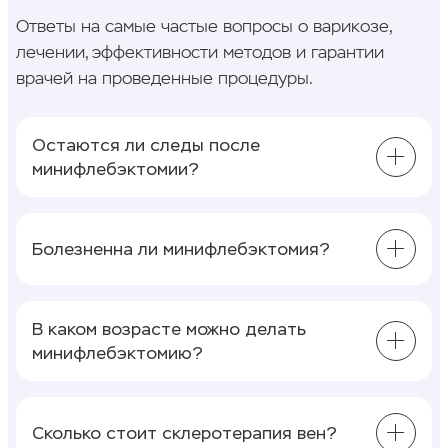
Ответы на самые частые вопросы о варикозе,
лечении, эффективности методов и гарантии
врачей на проведенные процедуры.
Остаются ли следы после
минифлебэктомии?
После вмешательства остаются небольшие
проколы, которые постепенно заживают. В
Болезненна ли минифлебэктомия?
большинстве случаев после восстановления
они становятся малозаметными.
Процедура выполняется под местным
обезболиванием, поэтому выраженные
В каком возрасте можно делать
болевые ощущения во время вмешательства
минифлебэктомию?
обычно отсутствуют. После процедуры
Процедура проводится взрослым пациентам
возможен небольшой дискомфорт в зоне
любого возраста при наличии показаний.
воздействия.
Сколько стоит склеротерапия вен?