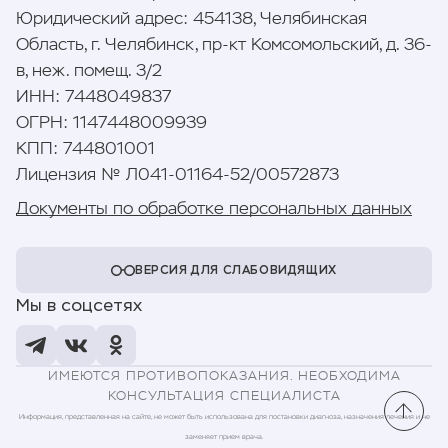
Юридический адрес
:
454138, Челябинская
Область, г. Челябинск, пр-кт Комсомольский, д. 36-
в, неж. помещ. 3/2
ИНН
:
7448049837
ОГРН
:
1147448009939
КПП
:
744801001
Лицензия № Л041-01164-52/00572873
Документы по обработке персональных данных
ВЕРСИЯ ДЛЯ СЛАБОВИДЯЩИХ
Мы в соцсетях
ИМЕЮТСЯ ПРОТИВОПОКАЗАНИЯ. НЕОБХОДИМА
КОНСУЛЬТАЦИЯ СПЕЦИАЛИСТА
Информация, представленная на сайте, не может быть использована для постановки диагноза, назначения лечения и не
заменяет прием врача.