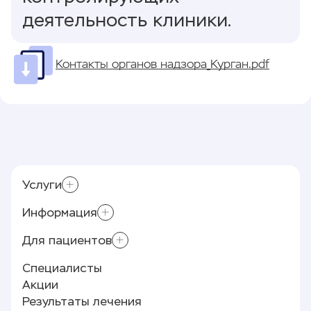
деятельность клиники.
Контакты органов надзора_Курган.pdf
Услуги
Информация
Склеротерапия
Приём хирурга-флеболога
Для пациентов
Контролирующие органы
Минифлебэктомия
Лицензии и документы
Специалисты
Лазерное лечение варикоза (ЭВЛК)
Памятка пациенту
Реквизиты
Акции
Полезные статьи
О клинике
Результаты лечения