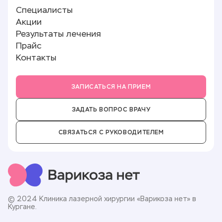
Лицензии и документы
Специалисты
Лазерное лечение варикоза (ЭВЛК)
Памятка пациенту
Реквизиты
Акции
Полезные статьи
О клинике
Результаты лечения
Отзывы
Прайс
Новости
Контакты
Партнёры
Вакансии
ЗАПИСАТЬСЯ НА ПРИЕМ
ЗАДАТЬ ВОПРОС ВРАЧУ
СВЯЗАТЬСЯ С РУКОВОДИТЕЛЕМ
© 2024 Клиника лазерной хирургии «Варикоза нет» в
Кургане.