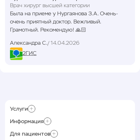
Врач хирург высшей категории
Была на приеме у Нургаянова З.А. Очень-
очень приятный доктор. Вежливый.
Грамотный. Рекомендую! 🙏🏻
Александра С.
14.04.2026
2ГИС
Услуги
Информация
Склеротерапия
Приём хирурга-флеболога
Для пациентов
Контролирующие органы
Минифлебэктомия