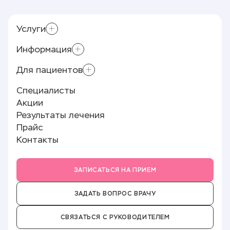
Услуги
Информация
Склеротерапия
Приём хирурга-флеболога
Для пациентов
Контролирующие органы
Минифлебэктомия
Лицензии и документы
Специалисты
Лазерное лечение варикоза (ЭВЛК)
Памятка пациенту
Реквизиты
Акции
Полезные статьи
О клинике
Результаты лечения
Отзывы
Прайс
Новости
Контакты
Партнёры
Вакансии
ЗАПИСАТЬСЯ НА ПРИЕМ
ЗАДАТЬ ВОПРОС ВРАЧУ
СВЯЗАТЬСЯ С РУКОВОДИТЕЛЕМ