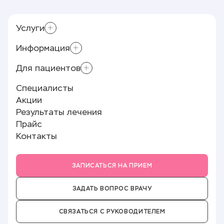
Услуги
Информация
Склеротерапия
Приём хирурга-флеболога
Для пациентов
Контролирующие органы
Минифлебэктомия
Лицензии и документы
Специалисты
Лазерное лечение варикоза (ЭВЛК)
Памятка пациенту
Реквизиты
Акции
Полезные статьи
О клинике
Результаты лечения
Отзывы
Прайс
Новости
Контакты
Партнёры
Вакансии
ЗАПИСАТЬСЯ НА ПРИЕМ
ЗАДАТЬ ВОПРОС ВРАЧУ
СВЯЗАТЬСЯ С РУКОВОДИТЕЛЕМ