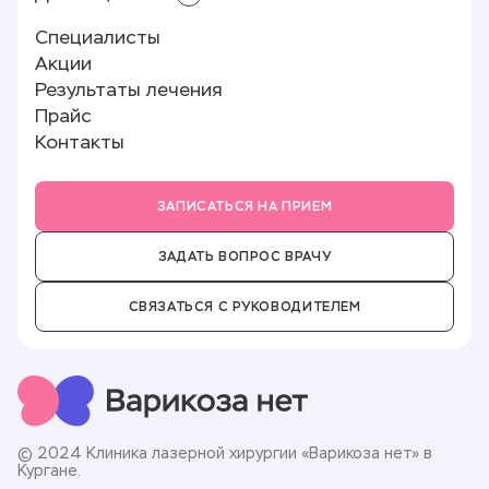
Минифлебэктомия
Лицензии и документы
Специалисты
Лазерное лечение варикоза (ЭВЛК)
Памятка пациенту
Реквизиты
Акции
Полезные статьи
О клинике
Результаты лечения
Отзывы
Прайс
Новости
Контакты
Партнёры
Вакансии
ЗАПИСАТЬСЯ НА ПРИЕМ
ЗАДАТЬ ВОПРОС ВРАЧУ
СВЯЗАТЬСЯ С РУКОВОДИТЕЛЕМ
© 2024 Клиника лазерной хирургии «Варикоза нет» в
Кургане.