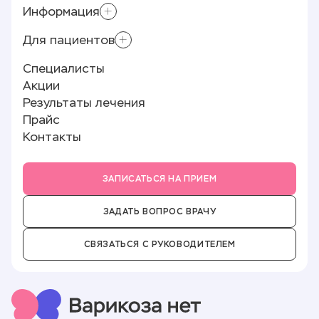
Информация
Склеротерапия
Приём хирурга-флеболога
Для пациентов
Контролирующие органы
Минифлебэктомия
Лицензии и документы
Специалисты
Лазерное лечение варикоза (ЭВЛК)
Памятка пациенту
Реквизиты
Акции
Полезные статьи
О клинике
Результаты лечения
Отзывы
Прайс
Новости
Контакты
Партнёры
Вакансии
ЗАПИСАТЬСЯ НА ПРИЕМ
ЗАДАТЬ ВОПРОС ВРАЧУ
СВЯЗАТЬСЯ С РУКОВОДИТЕЛЕМ